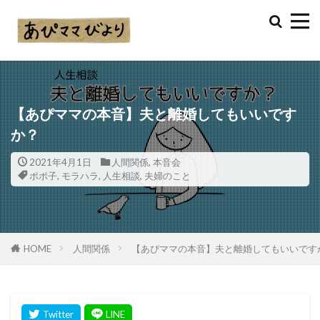
【あぴママの本音】夫と離婚してもいいです
か？
2021年4月1日
人間関係
,
本音会
ポポ子
,
モラハラ
,
人生相談
,
夫婦のこと
HOME
人間関係
【あぴママの本音】夫と離婚してもいいです