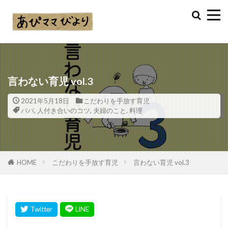
言わない育児 vol.3
2021年5月18日
こだわりを手放す育児
パパ
,
人付き合いのコツ
,
夫婦のこと
,
料理
HOME
こだわりを手放す育児
言わない育児 vol.3