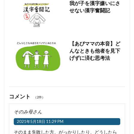
我が子を漢字嫌いにさ
せない漢字奮闘記
【あぴママの本音】ど
んなときも他者を見下
げずに済む思考法
コメント
（2件）
そのみ母さん
2021年5月18日 11:29 PM
そのまま失敗した方、がっかりしたり、どうしたら