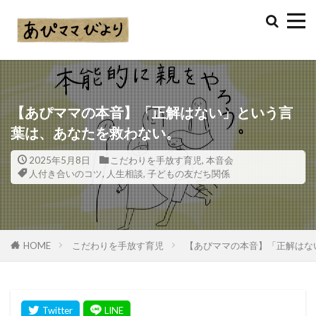
【あぴママの本音】「正解はない」という言
葉は、あなたを救わない。
2025年5月8日
こだわりを手放す育児
,
本音会
人付き合いのコツ
,
人生相談
,
子どもの友だち関係
HOME
こだわりを手放す育児
【あぴママの本音】「正解はな