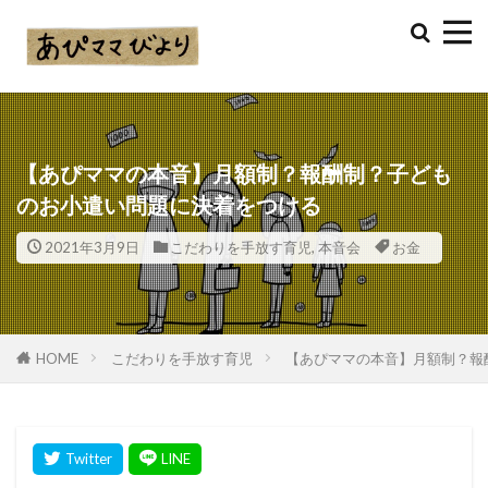
【あぴママの本音】月額制？報酬制？子ども
のお小遣い問題に決着をつける
2021年3月9日
こだわりを手放す育児
,
本音会
お金
HOME
こだわりを手放す育児
【あぴママの本音】月額制？報