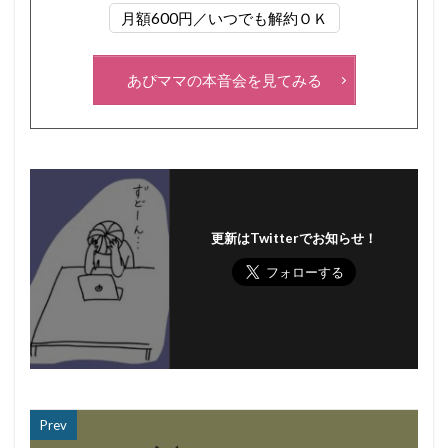
月額600円／いつでも解約ＯＫ
あぴママの本音会を見てみる
更新はTwitterでお知らせ！
Prev