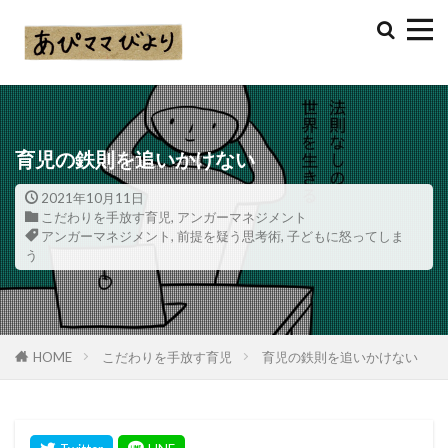
育児の鉄則を追いかけない
2021年10月11日
こだわりを手放す育児
,
アンガーマネジメント
アンガーマネジメント
,
前提を疑う思考術
,
子どもに怒ってしま
う
HOME
こだわりを手放す育児
育児の鉄則を追いかけない