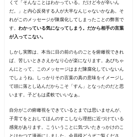
くて「そんなことはわかっている。だけど今が辛いん
だ。」と内心反発する人が大半なんじゃないかなあ。そ
れがこのメッセージが陳腐化してしまったことの弊害で
す。
わかっている気になってしまう。だから相手の言葉
が入ってこない。
しかし実際は、本当に目の前のものごとを俯瞰視できれ
ば、苦しいときさえかなり心が楽になります。あぴちゃ
んにとって、このメッセージはまだ陳腐化していないん
でしょうね。しっかりその言葉の真の意味をイメージし
て頭に落とし込んだからこそ「すん」となったのだと思
います。子どもは柔軟でいいなぁ。
自分がこの俯瞰視をできているとまでは思いませんが、
子育てをとおしてほんのすこしなら理想に近づけている
感覚があります。こういうことに気づいたきっかけのこ
とはかつて漫画にしました。会員様どうぞご覧くださ