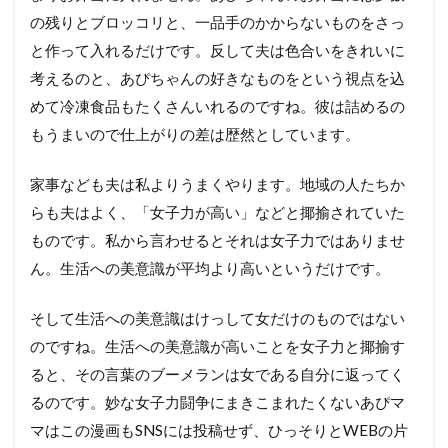
の残りとブロッコリと、一品手のかからないものをさっ
と作って入れるだけです。反して夫は色合いをきれいに
考えるのと、あぴちゃんの好きなものをという視点を込
めて冷凍食品もたくさんいれるのですね。彼は詰めるの
もうまいので仕上がりの差は歴然としています。
家事なども夫は私よりうまくやります。地域の人たちか
らも夫はよく、「女子力が高い」などと揶揄されていた
ものです。私から言わせるとそれは女子力ではありませ
ん。生活への美意識が平均より高いというだけです。
そして生活への美意識はけっして女だけのものではない
のですね。生活への美意識が高いことを女子力と揶揄す
ると、その言葉のブーメランは女である自分に返ってく
るのです。妙な女子力闘争にまきこまれたくないあぴマ
マはこの漫画もSNSには投稿せず、ひっそりとWEBの片