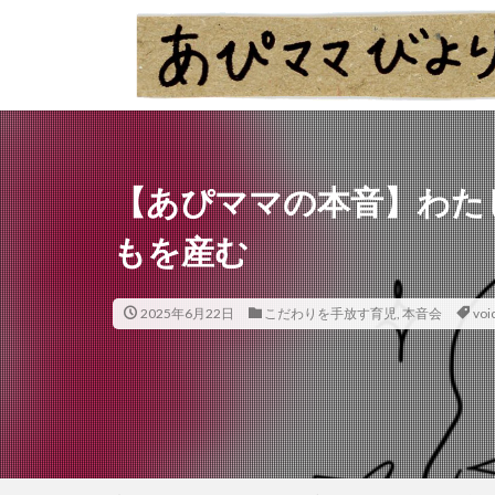
【あぴママの本音】わた
もを産む
2025年6月22日
こだわりを手放す育児
,
本音会
voi