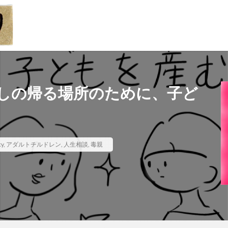
しの帰る場所のために、子ど
cy
,
アダルトチルドレン
,
人生相談
,
毒親