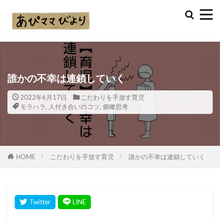
誰かの不幸は連鎖していく
2022年6月17日
こだわりを手放す育児
モラハラ
,
人付き合いのコツ
,
俯瞰思考
HOME
こだわりを手放す育児
誰かの不幸は連鎖していく