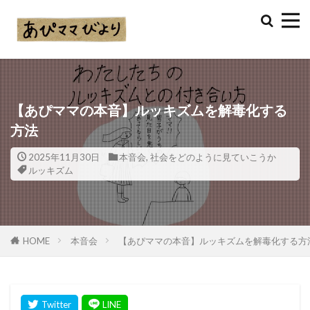
【あぴママの本音】ルッキズムを解毒化する
方法
2025年11月30日
本音会
,
社会をどのように見ていこうか
ルッキズム
HOME
本音会
【あぴママの本音】ルッキズムを解毒化する方