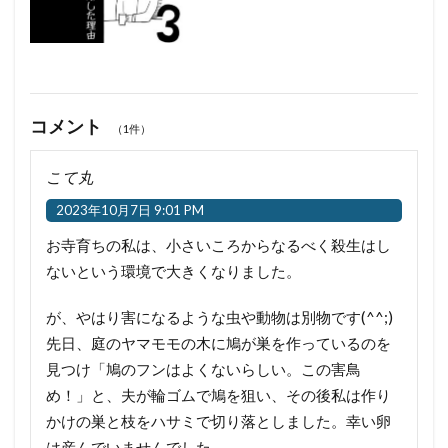
コメント
（1件）
こて丸
2023年10月7日 9:01 PM
お寺育ちの私は、小さいころからなるべく殺生はし
ないという環境で大きくなりました。
が、やはり害になるような虫や動物は別物です(^^;)
先日、庭のヤマモモの木に鳩が巣を作っているのを
見つけ「鳩のフンはよくないらしい。この害鳥
め！」と、夫が輪ゴムで鳩を狙い、その後私は作り
かけの巣と枝をハサミで切り落としました。幸い卵
は産んでいませんでした。