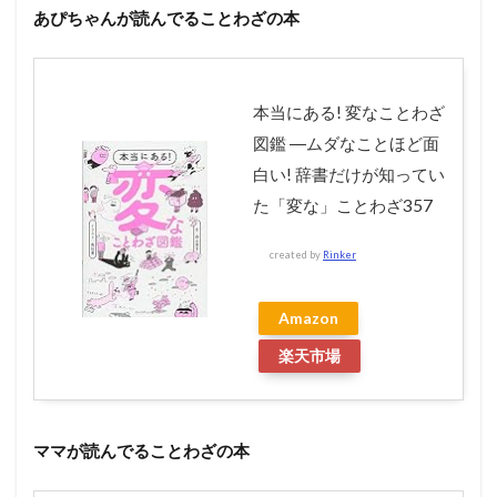
あぴちゃんが読んでることわざの本
本当にある! 変なことわざ
図鑑 ―ムダなことほど面
白い! 辞書だけが知ってい
た「変な」ことわざ357
created by
Rinker
Amazon
楽天市場
ママが読んでることわざの本