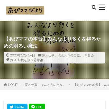
【あぴママの本音】みんなより多くを得るた
めの明るい魔法
2023年12月14日
夢と仕事。ほんとうの自立。
,
本音会
お金
,
前提を疑う思考術
HOME
夢と仕事。ほんとうの自立。
【あぴママの本音】みん